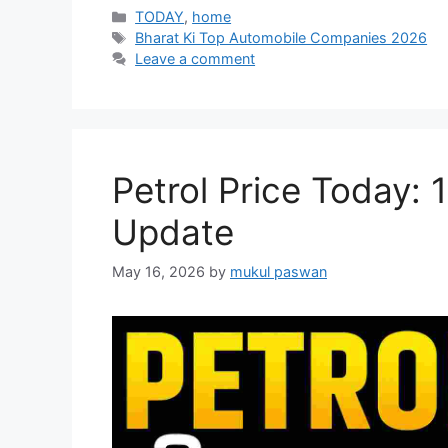
Categories
TODAY
,
home
Tags
Bharat Ki Top Automobile Companies 2026
Leave a comment
Petrol Price Today:
Update
May 16, 2026
by
mukul paswan