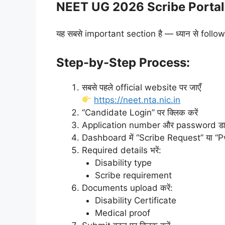
NEET UG 2026 Scribe Portal
यह सबसे important section है — ध्यान से follow 
Step-by-Step Process:
सबसे पहले official website पर जाएँ
https://neet.nta.nic.in
“Candidate Login” पर क्लिक करें
Application number और password डाल
Dashboard में “Scribe Request” या “PwD
Required details भरें:
Disability type
Scribe requirement
Documents upload करें:
Disability Certificate
Medical proof