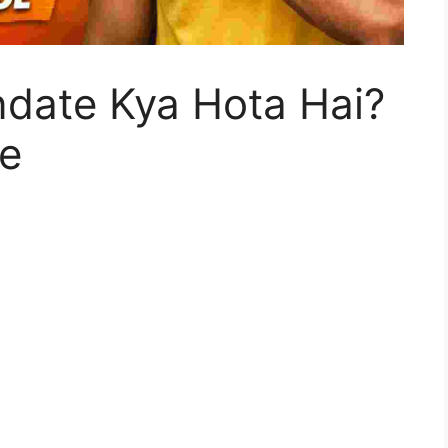
date Kya Hota Hai?
re